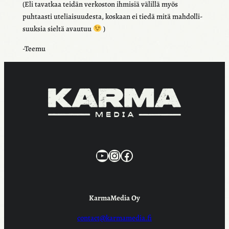
(Eli tavat­kaa teidän verkos­ton ihmi­siä välillä myös
puhtaasti uteliai­suu­desta, koskaan ei tiedä mitä mahdol­li­
suuk­sia sieltä avau­tuu
)
-Teemu
KarmaMedia YouTube
Instagram
Facebook
KarmaMedia Oy
contact@karmamedia.fi