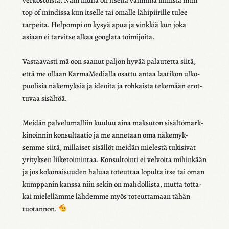
top of mindissa kun itselle tai omalle lähi­pii­rille tulee
tarpeita. Helpompi on kysyä apua ja vink­kiä kun joka
asiaan ei tarvitse alkaa googlata toimi­joita.
Vastaa­vasti mä oon saanut paljon hyvää palau­tetta siitä,
että me ollaan Karma­Me­dialla osattu antaa laati­kon ulko­
puo­li­sia näke­myk­siä ja ideoita ja rohkaista teke­mään erot­
tu­vaa sisäl­töä.
Meidän palve­lu­mal­liin kuuluu aina maksu­ton sisäl­tö­mark­
ki­noin­nin konsul­taa­tio ja me anne­taan oma näke­myk­
semme siitä, millai­set sisäl­löt meidän mielestä tuki­si­vat
yrityk­sen liike­toi­min­taa. Konsul­tointi ei velvoita mihin­kään
ja jos koko­nai­suu­den haluaa toteut­taa lopulta itse tai oman
kump­pa­nin kanssa niin sekin on mahdol­lista, mutta totta­
kai mielel­lämme lähdemme myös toteut­ta­maan tähän
tuotan­non.