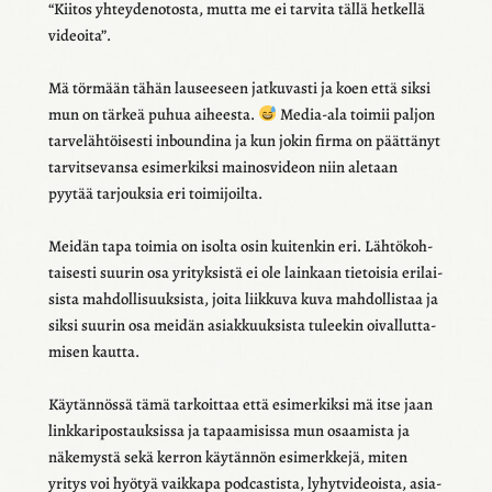
“Kiitos yhtey­de­no­tosta, mutta me ei tarvita tällä hetkellä
videoita”.
Mä törmään tähän lausee­seen jatku­vasti ja koen että siksi
mun on tärkeä puhua aiheesta.
Media-ala toimii paljon
tarve­läh­töi­sesti inboun­dina ja kun jokin firma on päät­tä­nyt
tarvit­se­vansa esimer­kiksi mainos­vi­deon niin aletaan
pyytää tarjouk­sia eri toimi­joilta.
Meidän tapa toimia on isolta osin kuiten­kin eri. Lähtö­koh­
tai­sesti suurin osa yrityk­sistä ei ole lain­kaan tietoi­sia erilai­
sista mahdol­li­suuk­sista, joita liik­kuva kuva mahdol­lis­taa ja
siksi suurin osa meidän asiak­kuuk­sista tulee­kin oival­lut­ta­
mi­sen kautta.
Käytän­nössä tämä tarkoit­taa että esimer­kiksi mä itse jaan
link­ka­ri­pos­tauk­sissa ja tapaa­mi­sissa mun osaa­mista ja
näke­mystä sekä kerron käytän­nön esimerk­kejä, miten
yritys voi hyötyä vaik­kapa podcas­tista, lyhyt­vi­deoista, asia­