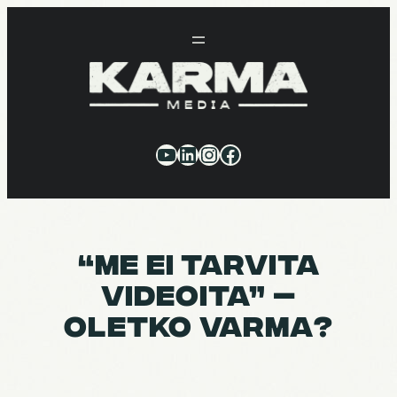
Siirry
sisältöön
YouTube
LinkedIn
Instagram
Facebook
“ME EI TARVITA
VIDEOITA” —
OLETKO VARMA?