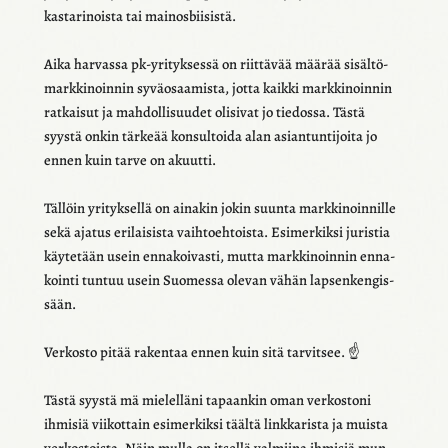
kas­ta­ri­noista tai mainos­bii­sistä.
Aika harvassa pk-yrityk­sessä on riit­tä­vää määrää sisäl­tö­
mark­ki­noin­nin syvä­osaa­mista, jotta kaikki mark­ki­noin­nin
ratkai­sut ja mahdol­li­suu­det olisi­vat jo tiedossa. Tästä
syystä onkin tärkeää konsul­toida alan asian­tun­ti­joita jo
ennen kuin tarve on akuutti.
Tällöin yrityk­sellä on aina­kin jokin suunta mark­ki­noin­nille
sekä ajatus erilai­sista vaih­toeh­toista. Esimer­kiksi juris­tia
käyte­tään usein enna­koi­vasti, mutta mark­ki­noin­nin enna­
kointi tuntuu usein Suomessa olevan vähän lapsen­ken­gis­
sään.
Verkosto pitää raken­taa ennen kuin sitä tarvit­see. ☝️
Tästä syystä mä mielel­läni tapaan­kin oman verkos­toni
ihmi­siä viikot­tain esimer­kiksi täältä link­ka­rista ja muista
verkos­toista. Näin mulla on itsellä valmiina ihmi­siä mun