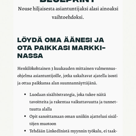
Nouse hiljai­sesta asian­tun­ti­jaksi alasi ainoaksi
vaih­toeh­doksi.
LÖYDÄ OMA ÄÄNESI JA
OTA PAIK­KASI MARK­KI­
NASSA
Henki­lö­koh­tai­nen 3 kuukau­den mittai­nen valmen­nus­
oh­jelma asian­tun­ti­joille, jotka uskal­ta­vat ajatella isosti
ja ottaa paik­kansa alan suun­nan­näyt­tä­jänä.
Luodaan sisäl­tö­stra­te­gia, joka tukee näitä
tavoit­teita ja raken­taa vaikut­ta­vuutta ja tunnet­
tuutta alalla
Opit sanoit­ta­maan oman unii­kin ajat­te­lusi sisäl­
tö­jen muotoon
Tehdään Linke­dI­nistä myyn­nin työkalu, ei taak­