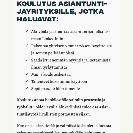
KOULU­TUS ASIAN­TUN­TI­
JAY­RI­TYK­SILLE, JOTKA
HALUA­VAT:
Akti­voida ja sitout­taa asian­tun­ti­jat julkai­se­
maan Linke­dI­niin
Raken­taa yhtei­sen ymmär­ryk­sen tavoit­teista
ja somen peli­sään­nöistä
Saada irti enem­män myyn­tiä ja luot­ta­musta
ilman tyrkyt­tä­mistä
Min. 4 koulu­tus­ker­taa
Tallen­teet koko tiimin käyt­töön
Sopii max. 10 hlön tiimeille
Koulu­tus antaa henki­lös­tölle
valmiin proses­sin ja
työka­lut
, joiden avulla Linke­dI­nistä tulee osa asian­
tun­ti­ja­työtä irral­lis­ten postaus­ten sijaan.
Kun on asia­kas tietää jo valmiiksi kuka olet ja luot­taa
asian­tun­te­muk­seesi, kaupat tehdään helpom­min.