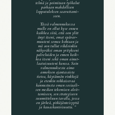
telmä ja poimi­taan työka­lut
parhaan mahdol­li­sen
loppu­tu­lok­sen saavut­ta­mi­
seen.
Tässä valmen­nuk­sessa
mulle on ollut kyse ennen
kaik­kea siitä, että oon ylit­t
ä­nyt itseni, omat epävar­
muu­teni somea kohtaan ja
mä oon tullut vihdoin­kin
näky­väksi oman yrityk­seni
palve­lui­den ja ennen kaik­
kea itseni sekä oman ainut­
laa­tui­suu­teni kanssa. Sain
valmen­nuk­sesta aimo
annok­sen ajan­ta­saista
tietoa, käytän­nön vink­kejä
ja eten­kin rohkai­se­vaa
kannus­tusta oman sosi­aa­li­
sen median teke­mi­sen aloit­
ta­mi­seen, sen stra­te­gi­seen
suun­nit­te­luun tavalla, jossa
on järkeä, pitkä­jän­tei­syyttä
ja kauas­kan­toi­suutta.
”