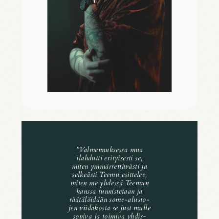
”
Valmen­nuk­sessa mua
ilah­dutti erityi­sesti se,
miten ymmär­ret­tä­västi ja
selkeästi Teemu esit­te­lee,
miten me yhdessä Teemun
kanssa tunnis­te­taan ja
räätä­löi­dään some-alus­to­
jen viida­kosta se just mulle
sopiva ja toimiva yhdis­