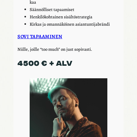
kaa
Sään­nöl­li­set tapaa­mi­set
Henki­lö­koh­tai­nen sisäl­tö­stra­te­gia
Kirkas ja oman­nä­köi­nen asian­tun­ti­jabrändi
SOVI TAPAA­MI­NEN
Niille, joille “too much” on just sopi­vasti.
4500 € + ALV