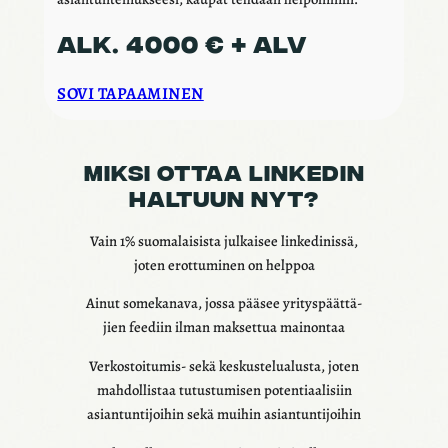
ALK. 4000 € + ALV
SOVI TAPAA­MI­NEN
MIKSI OTTAA LINKE­DIN
HALTUUN NYT?
Vain 1% suoma­lai­sista julkai­see linke­di­nissä,
joten erot­tu­mi­nen on help­poa
Ainut some­ka­nava, jossa pääsee yritys­päät­tä­
jien feediin ilman makset­tua mainon­taa
Verkos­toi­tu­mis- sekä keskus­te­lua­lusta, joten
mahdol­lis­taa tutus­tu­mi­sen poten­ti­aa­li­siin
asian­tun­ti­joi­hin sekä muihin asian­tun­ti­joi­hin