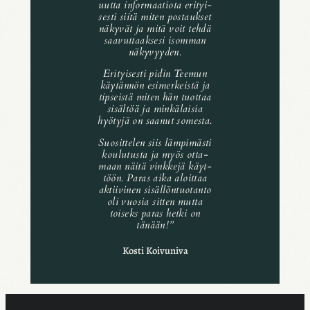
uutta infor­maa­tiota erityi­
sesti siitä miten postauk­set
näky­vät ja mitä voit tehdä
saavut­taak­sesi isom­man
näky­vyy­den.
Erityi­sesti pidin Teemun
käytän­nön esimer­keistä ja
tipseistä miten hän tuot­taa
sisäl­töä ja minkä­lai­sia
hyötyjä on saanut somesta.
Suosit­te­len siis lämpi­mästi
koulu­tusta ja myös otta­
maan näitä vink­kejä käyt­
töön. Paras aika aloit­taa
aktii­vi­nen sisäl­lön­tuo­tanto
oli vuosia sitten mutta
toiseks paras hetki on
tänään!”
Kosti Koivu­niva