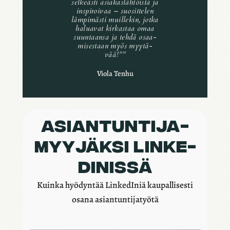
selkeästi asia­kas­läh­töistä ja
inspi­roi­vaa – suosit­te­len
lämpi­mästi muil­le­kin, jotka
halua­vat kirkas­taa omaa
suun­taansa ja tehdä osaa­
mi­ses­taan myös myytä­
vää!”
”
Viola Tenhu
ASIAN­TUN­TI­JA­
MYY­JÄKSI LINKE­
DI­NISSÄ
Kuinka hyödyn­tää Linke­dI­niä kaupal­li­sesti
osana asian­tun­ti­ja­työtä