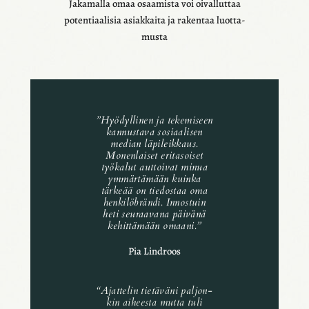
Jaka­malla omaa osaa­mista voi oival­lut­taa
poten­ti­aa­li­sia asiak­kaita ja raken­taa luot­ta­
musta
”Hyödyl­li­nen ja teke­mi­seen
kannus­tava sosi­aa­li­sen
median läpi­leik­kaus.
Monen­lai­set erita­soi­set
työka­lut auttoi­vat minua
ymmär­tä­mään kuinka
tärkeää on tiedos­taa oma
henki­löbrändi. Innos­tuin
heti seuraa­vana päivänä
kehit­tä­mään omaani.”
Pia Lindroos
“Ajat­te­lin tietä­väni paljon­
kin aiheesta mutta tuli