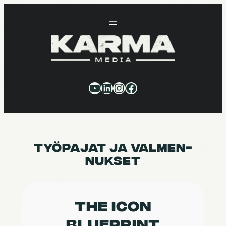
Siirry
sisältöön
YouTube
LinkedIn
Instagram
Facebook
TYÖPA­JAT JA VALMEN­
NUK­SET
THE ICON
BLUEPRINT