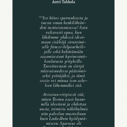
Antti Tahkola
“
“Iso kiitos spar­rauk­sesta ja
tuesta oman henki­löbrän­
dini tuot­teis­ta­mi­sessa! Sain
valta­vasti apua, kun
lähdimme yhdessä ideoi­
maan sisäl­töjä sivu­toi­mi­
selle fitness-kilpaur­hei­li­
jalle sekä kehit­tä­mään
osaa­mi­ses­tani hyvin­voin­ti­
kou­lu­tusta yrityk­sille.
Tavoit­tee­nani on siir­tyä
tule­vai­suu­dessa päätoi­mi­
seksi yrit­tä­jäksi, ja tämä
sessio vei minua ison aske­
leen lähem­mäksi sitä.
Arvos­tan erityi­sesti sitä,
miten Teemu osasi kuun­
nella ideoi­tani ja ehdot­taa
uusia, toimi­via näkö­kul­mia
niin palve­lun muotoi­luun
kuin Linke­dI­nin hyödyn­tä­
mi­seen. Spar­raus oli