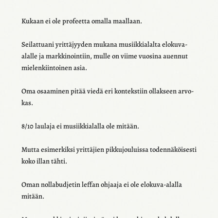
Kukaan ei ole profeetta omalla maal­laan.
Seilat­tuani yrit­tä­jyy­den mukana musiik­kia­lalta elokuva-
alalle ja mark­ki­noin­tiin, mulle on viime vuosina auen­nut
mielen­kiin­toi­nen asia.
Oma osaa­mi­nen pitää viedä eri konteks­tiin ollak­seen arvo­
kas.
8/10 laulaja ei musiik­kia­lalla ole mitään.
Mutta esimer­kiksi yrit­tä­jien pikku­jou­luissa toden­nä­köi­sesti
koko illan tähti.
Oman nolla­bud­je­tin leffan ohjaaja ei ole elokuva-alalla
mitään.