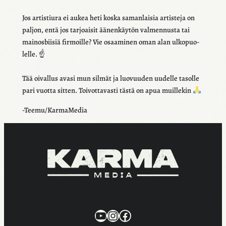
Jos artis­tiura ei aukea heti koska saman­lai­sia artis­teja on
paljon, entä jos tarjoai­sit äänen­käy­tön valmen­nusta tai
mainos­bii­siä firmoille? Vie osaa­mi­nen oman alan ulko­puo­
lelle. ☝️
Tää oival­lus avasi mun silmät ja luovuu­den uudelle tasolle
pari vuotta sitten. Toivot­ta­vasti tästä on apua muil­le­kin
-Teemu/KarmaMedia
KarmaMedia YouTube
Instagram
Facebook