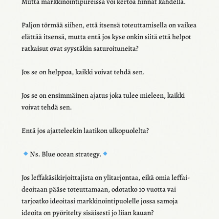
Mutta mark­ki­noin­ti­pii­reissä voi kertoa hinnat kahdella.
Paljon törmää siihen, että itsensä toteut­ta­mi­sella on vaikea
elät­tää itsensä, mutta entä jos kyse onkin siitä että helpot
ratkai­sut ovat syys­tä­kin satu­roi­tu­neita?
Jos se on help­poa, kaikki voivat tehdä sen.
Jos se on ensim­mäi­nen ajatus joka tulee mieleen, kaikki
voivat tehdä sen.
Entä jos ajat­te­lee­kin laati­kon ulko­puo­lelta?
Ns. Blue ocean stra­tegy.
Jos leffa­kä­si­kir­joit­ta­jista on ylitar­jon­taa, eikä omia leffai­
deoi­taan pääse toteut­ta­maan, odotatko 10 vuotta vai
tarjoatko ideoi­tasi mark­ki­noin­ti­puo­lelle jossa samoja
ideoita on pyöri­telty sisäi­sesti jo liian kauan?