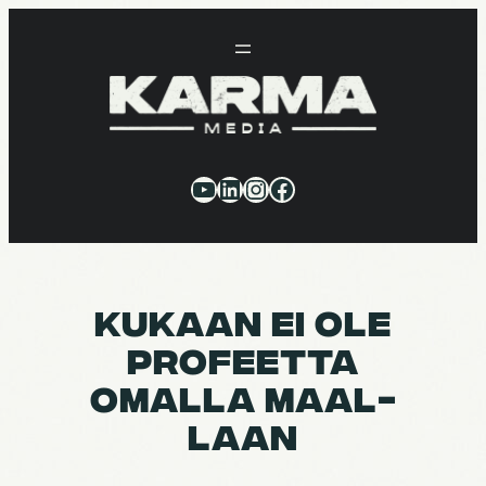
Siirry
sisältöön
YouTube
LinkedIn
Instagram
Facebook
KUKAAN EI OLE
PROFEETTA
OMALLA MAAL­
LAAN