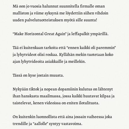
Mä oon jo vuosia halun­nut suun­ni­tella firmalle oman
mallis­ton ja viime syksynä me löydet­tiin siihen vihdoin
uuden palve­lu­tuot­teis­tuk­sen myötä sille suunta!
“Make Horizon­tal Great Again” ja leffa­pal­kit ympä­rillä.
Tää ei kuiten­kaan tarkoita että “ennen kaikki oli parem­min”
ja lyhyt­vi­deot olisi roskaa. Kyllä­hän mekin tuote­taan koko
ajan lyhyt­vi­deoita asiak­kaille ja meil­le­kin.
Tässä on kyse jostain muusta.
Nyky­ään tiktok ja nopean dopa­mii­nin kulu­tus on lähte­nyt
ihan hans­kasta maail­massa, jossa kaikki huuta­vat kilpaa ja
tais­te­le­vat, kenen videoissa on eniten ilotu­li­tusta.
On kuiten­kin luon­nol­lista että aina jossain vaiheessa joka
tren­dille ja “aallolle” syntyy vasta­voima.