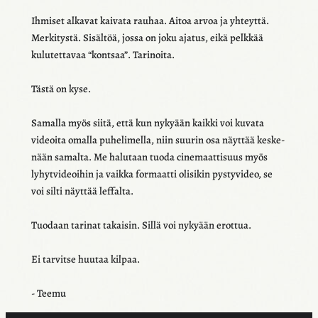
Ihmi­set alka­vat kaivata rauhaa. Aitoa arvoa ja yhteyttä.
Merki­tystä. Sisäl­töä, jossa on joku ajatus, eikä pelk­kää
kulu­tet­ta­vaa “kont­saa”. Tari­noita.
Tästä on kyse.
Samalla myös siitä, että kun nyky­ään kaikki voi kuvata
videoita omalla puhe­li­mella, niin suurin osa näyt­tää keske­
nään samalta. Me halu­taan tuoda cine­maat­ti­suus myös
lyhyt­vi­deoi­hin ja vaikka formaatti olisi­kin pysty­vi­deo, se
voi silti näyt­tää leffalta.
Tuodaan tari­nat takai­sin. Sillä voi nyky­ään erot­tua.
Ei tarvitse huutaa kilpaa.
- Teemu