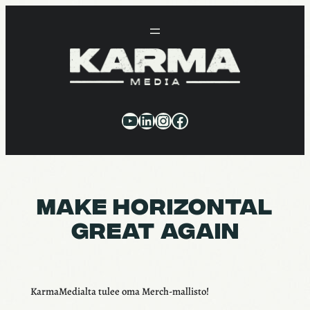
Siirry
sisältöön
YouTube
LinkedIn
Instagram
Facebook
MAKE HORIZON­TAL
GREAT AGAIN
Karma­Me­dialta tulee oma Merch-mallisto!