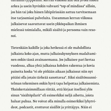
arkea ja usein hyvin­kin vahvasti “top of mindissa” silloin,
jos hän tai joku hänen lähi­pii­ris­sään sattuu tarvit­se­maan
itse tarjoa­miasi palve­luita. Useam­man kerran viikossa
julkai­se­vat saavut­ta­vat usein ykkös­pai­kan ihmi­sen
mielessä toimia­lalla, mikäli sisältö ja persoona vain reso­
noi.
Tieten­kään kaikille ja joka hetkessä ei ole mahdol­lista
julkaista koko ajan, mutta julkai­su­kyn­nyk­sen madal­ta­mi­
nen onkin tässä avai­na­se­massa. Jos julkai­see pari kertaa
vuodessa, alkaa yhtä julkai­sua kohden raken­tua jo kovia
paineita koska “ei ole pitkään aikaan julkais­sut niin nyt
pitäisi olla jotain tärkeää sanot­ta­vaa”. Siksi sisäl­tö­suun­ni­
tel­man teke­mi­nen onkin hyvä tapa helpot­taa julkai­se­mista.
Yksin­ker­tai­sim­mil­laan riit­tää, että kirjaat itsel­lesi ylös
sinun “sisäl­tö­pi­la­rit” eli esimer­kiksi neljä aihetta, joista
haluat puhua. Ne voivat olla minulla esimer­kiksi lyhyt­vi­
deot, podcas­tit, erot­tu­vat sisäl­löt ja yrit­tä­jyys. Näin ei