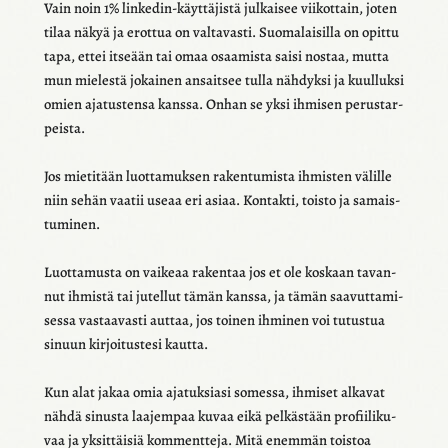
Vain noin 1% linke­din-käyt­tä­jistä julkai­see viikot­tain, joten
tilaa näkyä ja erot­tua on valta­vasti. Suoma­lai­silla on opittu
tapa, ettei itse­ään tai omaa osaa­mista saisi nostaa, mutta
mun mielestä jokai­nen ansait­see tulla nähdyksi ja kuul­luksi
omien ajatus­tensa kanssa. Onhan se yksi ihmi­sen perus­tar­
peista.
Jos mieti­tään luot­ta­muk­sen raken­tu­mista ihmis­ten välille
niin sehän vaatii useaa eri asiaa. Kontakti, toisto ja samais­
tu­mi­nen.
Luot­ta­musta on vaikeaa raken­taa jos et ole koskaan tavan­
nut ihmistä tai jutel­lut tämän kanssa, ja tämän saavut­ta­mi­
sessa vastaa­vasti auttaa, jos toinen ihmi­nen voi tutus­tua
sinuun kirjoi­tus­tesi kautta.
Kun alat jakaa omia ajatuk­siasi somessa, ihmi­set alka­vat
nähdä sinusta laajem­paa kuvaa eikä pelkäs­tään profii­li­ku­
vaa ja yksit­täi­siä komment­teja. Mitä enem­män tois­toa