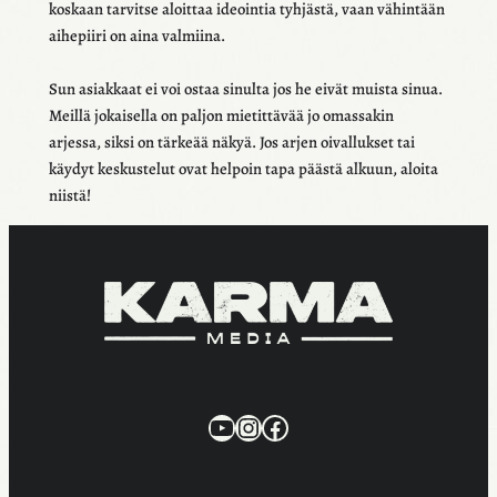
koskaan tarvitse aloit­taa ideoin­tia tyhjästä, vaan vähin­tään
aihe­piiri on aina valmiina.
Sun asiak­kaat ei voi ostaa sinulta jos he eivät muista sinua.
Meillä jokai­sella on paljon mietit­tä­vää jo omas­sa­kin
arjessa, siksi on tärkeää näkyä. Jos arjen oival­luk­set tai
käydyt keskus­te­lut ovat helpoin tapa päästä alkuun, aloita
niistä!
KarmaMedia YouTube
Instagram
Facebook