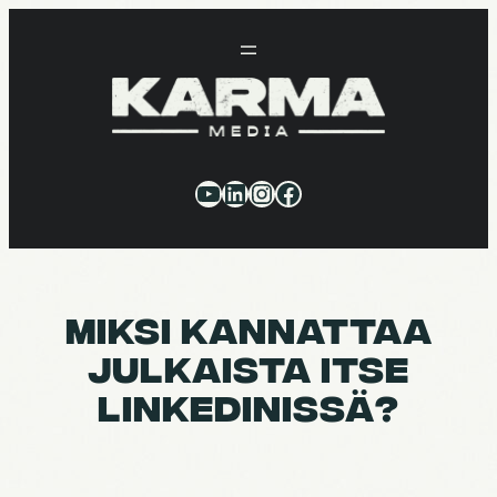
Siirry
sisältöön
YouTube
LinkedIn
Instagram
Facebook
MIKSI KANNAT­TAA
JULKAISTA ITSE
LINKE­DI­NISSÄ?