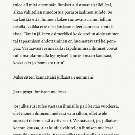
tulee eli mitä enem­män ihmi­set altis­tu­vat sisäl­löil­lesi,
alkaa vähi­tel­len muodos­tua para­so­si­aa­li­nen suhde. Se
tarkoit­taa että ihmi­nen kokee tunte­vansa sinut jollain
tasolla, vaikka ette olisi koskaan olleet suorassa kontak­
tissa. Tämän jälkeen esimer­kiksi keskus­te­lun aloit­ta­mi­nen
tai tapaa­mi­sen ehdot­ta­mi­nen on huomat­ta­vasti helpom­
paa. Vastaa­vasti esimer­kiksi tapah­tu­missa ihmi­set voivat
tulla mata­lam­malla kynnyk­sellä jutte­le­maan kans­sasi,
koska olet jo “somesta tuttu”.
Miksi sitten kannat­taisi julkaista enem­män?
Jotta pysyt ihmis­ten mielessä.
Jos julkai­susi tulee vastaan ihmi­sille pari kertaa vuodessa,
olet monen ihmi­sen mielessä vain silloin, ellette ole
suorasti teke­mi­sissä aktii­vi­sesti. Vastaa­vasti, jos julkai­set
kerran kuussa, alat kuulua vähi­tel­len ihmi­sen mielessä
tuttui­hin tyyp­pei­hin. Kerran viikossa alat olla jo osa toisen