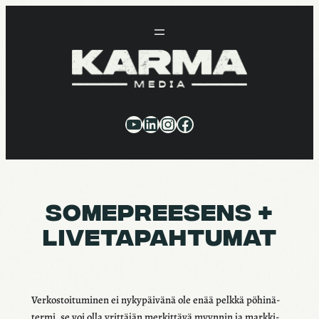
Siirry
sisältöön
YouTube
LinkedIn
Instagram
Facebook
SOMEPREE­SENS +
LIVE­TA­PAH­TU­MAT
Verkos­toi­tu­mi­nen ei nyky­päi­vänä ole enää pelkkä pöhi­nä­
termi, se voi olla yrit­tä­jän merkit­tävä myyn­nin ja mark­ki­