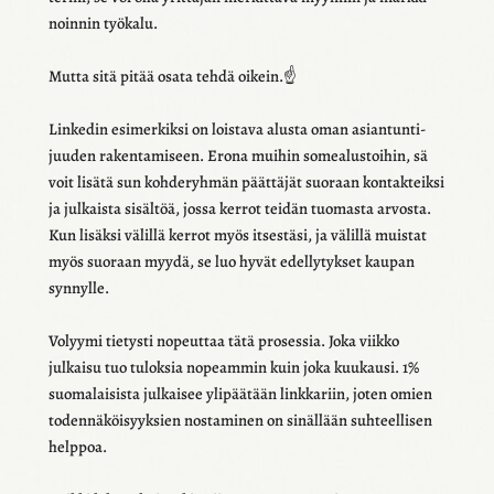
noin­nin työkalu.
Mutta sitä pitää osata tehdä oikein.☝️
Linke­din esimer­kiksi on lois­tava alusta oman asian­tun­ti­
juu­den raken­ta­mi­seen. Erona muihin somea­lus­toi­hin, sä
voit lisätä sun kohde­ryh­män päät­tä­jät suoraan kontak­teiksi
ja julkaista sisäl­töä, jossa kerrot teidän tuomasta arvosta.
Kun lisäksi välillä kerrot myös itses­täsi, ja välillä muis­tat
myös suoraan myydä, se luo hyvät edel­ly­tyk­set kaupan
synnylle.
Volyymi tietysti nopeut­taa tätä proses­sia. Joka viikko
julkaisu tuo tulok­sia nopeam­min kuin joka kuukausi. 1%
suoma­lai­sista julkai­see ylipää­tään link­ka­riin, joten omien
toden­nä­köi­syyk­sien nosta­mi­nen on sinäl­lään suhteel­li­sen
help­poa.