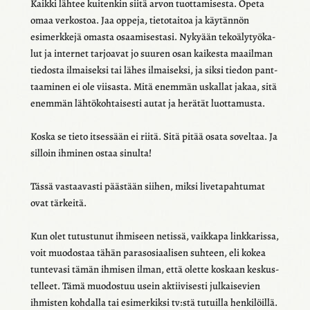
Kaikki lähtee kuiten­kin siitä arvon tuot­ta­mi­sesta. Opeta
omaa verkos­toa. Jaa oppeja, tieto­tai­toa ja käytän­nön
esimerk­kejä omasta osaa­mi­ses­tasi. Nyky­ään teko­ä­ly­työ­ka­
lut ja inter­net tarjoa­vat jo suuren osan kaikesta maail­man
tiedosta ilmai­seksi tai lähes ilmai­seksi, ja siksi tiedon pant­
taa­mi­nen ei ole viisasta. Mitä enem­män uskal­lat jakaa, sitä
enem­män lähtö­koh­tai­sesti autat ja herä­tät luot­ta­musta.
Koska se tieto itses­sään ei riitä. Sitä pitää osata sovel­taa. Ja
silloin ihmi­nen ostaa sinulta!
Tässä vastaa­vasti pääs­tään siihen, miksi live­ta­pah­tu­mat
ovat tärkeitä.
Kun olet tutus­tu­nut ihmi­seen netissä, vaik­kapa link­ka­rissa,
voit muodos­taa tähän para­so­si­aa­li­sen suhteen, eli kokea
tunte­vasi tämän ihmi­sen ilman, että olette koskaan keskus­
tel­leet. Tämä muodos­tuu usein aktii­vi­sesti julkai­se­vien
ihmis­ten kohdalla tai esimer­kiksi tv:stä tutuilla henki­löillä.