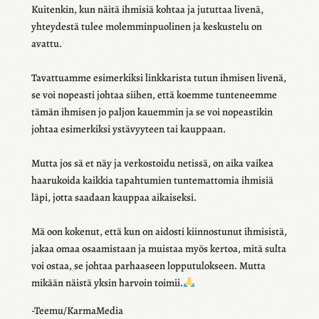
Kuiten­kin, kun näitä ihmi­siä kohtaa ja jutut­taa livenä,
yhtey­destä tulee molem­min­puo­li­nen ja keskus­telu on
avattu.
Tavat­tuamme esimer­kiksi link­ka­rista tutun ihmi­sen livenä,
se voi nopeasti johtaa siihen, että koemme tunte­neemme
tämän ihmi­sen jo paljon kauem­min ja se voi nopeas­ti­kin
johtaa esimer­kiksi ystä­vyy­teen tai kaup­paan.
Mutta jos sä et näy ja verkos­toidu netissä, on aika vaikea
haaru­koida kaik­kia tapah­tu­mien tunte­mat­to­mia ihmi­siä
läpi, jotta saadaan kaup­paa aikai­seksi.
Mä oon koke­nut, että kun on aidosti kiin­nos­tu­nut ihmi­sistä,
jakaa omaa osaa­mis­taan ja muis­taa myös kertoa, mitä sulta
voi ostaa, se johtaa parhaa­seen loppu­tu­lok­seen. Mutta
mikään näistä yksin harvoin toimii.
-Teemu/KarmaMedia