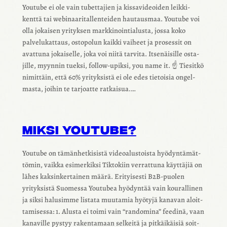
Youtube ei ole vain tubet­ta­jien ja kissa­vi­deoi­den leik­ki­
kenttä tai webi­naa­ri­tal­len­tei­den hautaus­maa. Youtube voi
olla jokai­sen yrityk­sen mark­ki­noin­tia­lusta, jossa koko
palve­lu­kat­taus, osto­po­lun kaikki vaiheet ja proses­sit on
avat­tuna jokai­selle, joka voi niitä tarvita. Itse­näi­sille osta­
jille, myyn­nin tueksi, follow-upiksi, you name it. ☝️ Tiesitkö
nimit­täin, että 60% yrityk­sistä ei ole edes tietoi­sia ongel­
masta, joihin te tarjoatte ratkai­sua.…
MIKSI YOUTUBE?
Youtube on tämän­het­ki­sistä videoa­lus­toista hyödyn­tä­mät­
tö­min, vaikka esimer­kiksi Tikto­kiin verrat­tuna käyt­tä­jiä on
lähes kaksin­ker­tai­nen määrä. Erityi­sesti B2B-puolen
yrityk­sistä Suomessa Youtu­bea hyödyn­tää vain koural­li­nen
ja siksi halusimme listata muuta­mia hyötyjä kana­van aloit­
ta­mi­sessa: 1. Alusta ei toimi vain “rando­mina” feedinä, vaan
kana­ville pystyy raken­ta­maan selkeitä ja pitkäi­käi­siä soit­