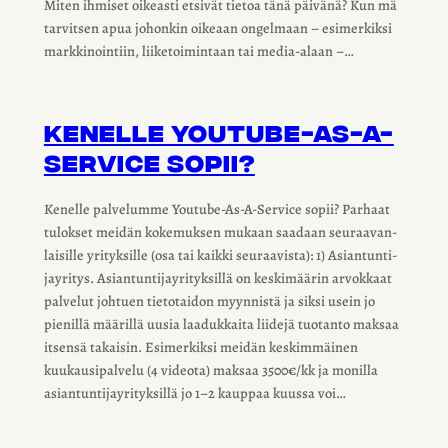
Miten ihmi­set oikeasti etsi­vät tietoa tänä päivänä? Kun mä
tarvit­sen apua johon­kin oike­aan ongel­maan – esimer­kiksi
mark­ki­noin­tiin, liike­toi­min­taan tai media‑alaan –…
KENELLE YOUTUBE-AS-A-
SERVICE SOPII?
Kenelle palve­lumme Youtube-As-A-Service sopii? Parhaat
tulok­set meidän koke­muk­sen mukaan saadaan seuraa­van­
lai­sille yrityk­sille (osa tai kaikki seuraa­vista): 1) Asian­tun­ti­
jay­ri­tys. Asian­tun­ti­jay­ri­tyk­sillä on keski­mää­rin arvok­kaat
palve­lut johtuen tieto­tai­don myyn­nistä ja siksi usein jo
pienillä määrillä uusia laaduk­kaita liidejä tuotanto maksaa
itsensä takai­sin. Esimer­kiksi meidän keskim­mäi­nen
kuukausi­pal­velu (4 videota) maksaa 3500€/kk ja monilla
asian­tun­ti­jay­ri­tyk­sillä jo 1–2 kaup­paa kuussa voi…