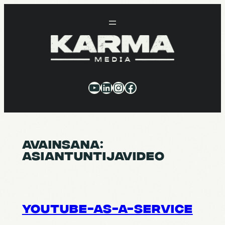
Siirry
sisältöön
YouTube
LinkedIn
Instagram
Facebook
AVAINSANA:
ASIANTUNTIJAVIDEO
YOUTUBE-AS-A-SERVICE