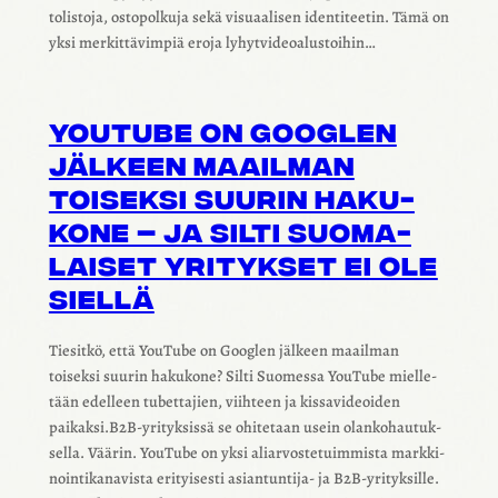
to­lis­toja, osto­pol­kuja sekä visu­aa­li­sen iden­ti­tee­tin. Tämä on
yksi merkit­tä­vim­piä eroja lyhyt­vi­deoa­lus­toi­hin…
YOUTUBE ON GOOGLEN
JÄLKEEN MAAIL­MAN
TOISEKSI SUURIN HAKU­
KONE – JA SILTI SUOMA­
LAI­SET YRITYK­SET EI OLE
SIELLÄ
Tiesitkö, että YouTube on Googlen jälkeen maail­man
toiseksi suurin haku­kone? Silti Suomessa YouTube miel­le­
tään edel­leen tubet­ta­jien, viih­teen ja kissa­vi­deoi­den
paikaksi.B2B‑yrityksissä se ohite­taan usein olan­ko­hau­tuk­
sella. Väärin. YouTube on yksi aliar­vos­te­tuim­mista mark­ki­
noin­ti­ka­na­vista erityi­sesti asiantuntija‑ ja B2B‑yrityksille.