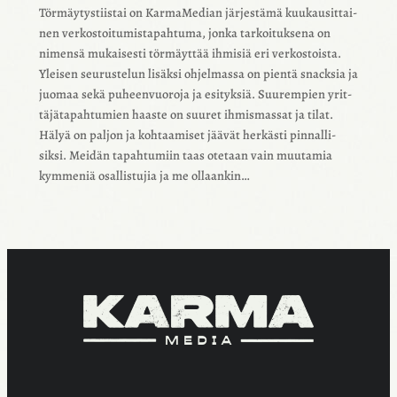
Törmäy­tys­tiis­tai on Karma­Me­dian järjes­tämä kuukausit­tai­
nen verkos­toi­tu­mis­ta­pah­tuma, jonka tarkoi­tuk­sena on
nimensä mukai­sesti törmäyt­tää ihmi­siä eri verkos­toista.
Ylei­sen seurus­te­lun lisäksi ohjel­massa on pientä snack­sia ja
juomaa sekä puheen­vuo­roja ja esityk­siä. Suurem­pien yrit­
tä­jä­ta­pah­tu­mien haaste on suuret ihmis­mas­sat ja tilat.
Hälyä on paljon ja kohtaa­mi­set jäävät herkästi pinnal­li­
siksi. Meidän tapah­tu­miin taas otetaan vain muuta­mia
kymme­niä osal­lis­tu­jia ja me ollaan­kin…