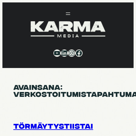
Siirry
sisältöön
YouTube
LinkedIn
Instagram
Facebook
AVAINSANA:
VERKOSTOITUMISTAPAHTUM
TÖRMÄY­TYS­TIIS­TAI