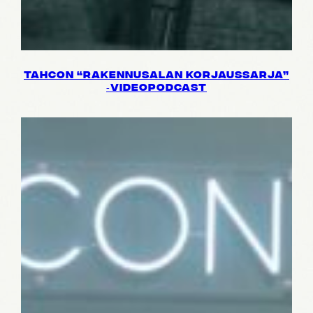
TAHCON “RAKEN­NUSA­LAN KORJAUS­SARJA”
‑VIDEO­PODCAST