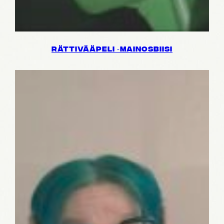
RÄTTI­VÄÄ­PELI ‑MAINOS­BIISI