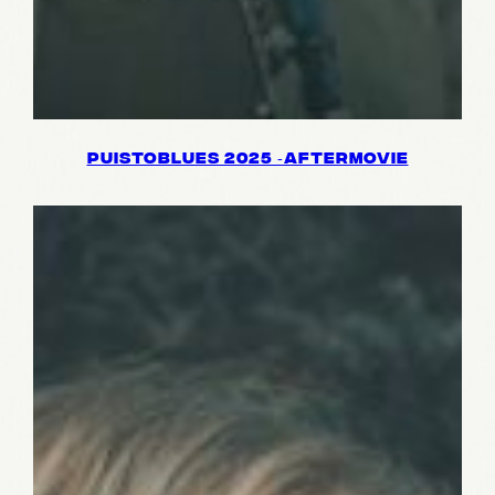
PUIS­TOBLUES 2025 ‑AFTER­MO­VIE