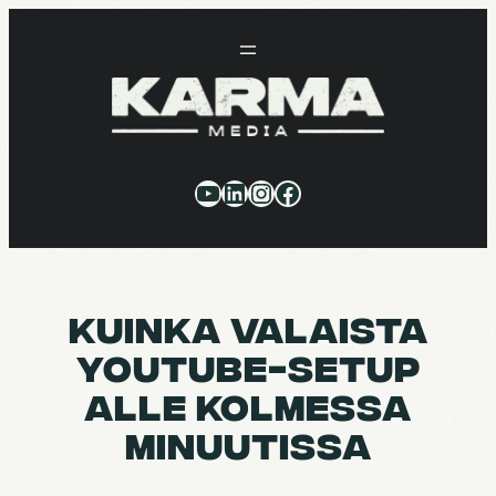
Siirry
sisältöön
YouTube
LinkedIn
Instagram
Facebook
KUINKA VALAISTA
YOUTUBE-SETUP
ALLE KOLMESSA
MINUU­TISSA