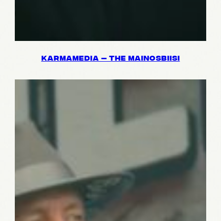
KARMA­ME­DIA — THE MAINOS­BIISI