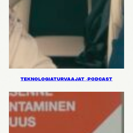
TEKNO­LO­GIA­TUR­VAA­JAT ‑PODCAST