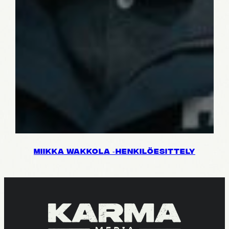
MIIKKA WAKKOLA ‑HENKI­LÖ­ESIT­TELY