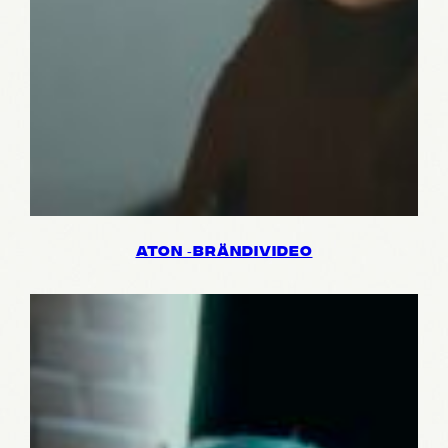
ATON ‑BRÄN­DI­VI­DEO