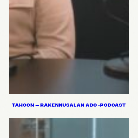
TAHCON — RAKEN­NUSA­LAN ABC ‑PODCAST