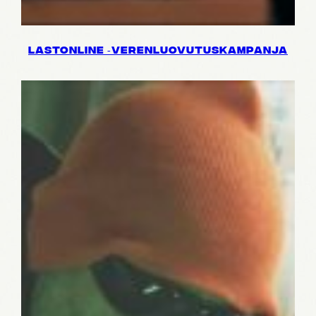
LASTON­LINE ‑VEREN­LUO­VU­TUS­KAM­PANJA