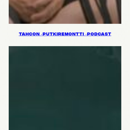
TAHCON ‑PUTKI­RE­MONTTI ‑PODCAST