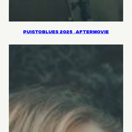
PUIS­TOBLUES 2025 ‑AFTER­MO­VIE