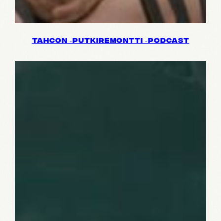
TAHCON ‑PUTKI­RE­MONTTI ‑PODCAST