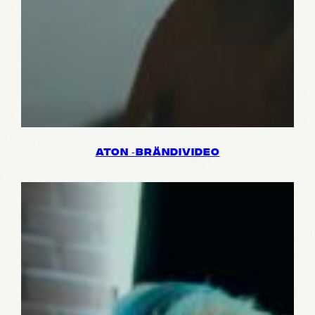
ATON ‑BRÄN­DI­VI­DEO