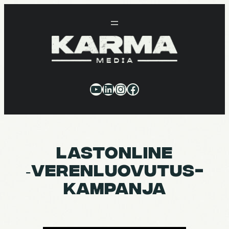
Siirry
sisältöön
YouTube
LinkedIn
Instagram
Facebook
LASTON­LINE
‑VEREN­LUO­VU­TUS­
KAM­PANJA