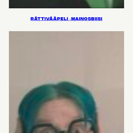
RÄTTI­VÄÄ­PELI ‑MAINOS­BIISI