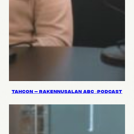
TAHCON — RAKEN­NUSA­LAN ABC ‑PODCAST