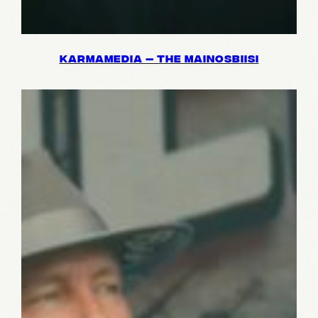
KARMA­ME­DIA — THE MAINOS­BIISI