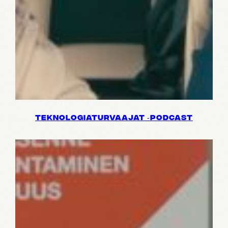
TEKNO­LO­GIA­TUR­VAA­JAT ‑PODCAST