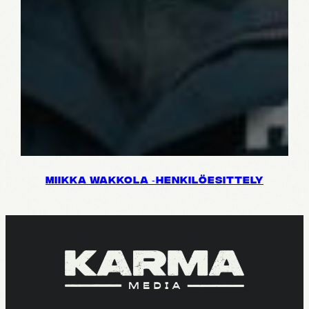
MIIKKA WAKKOLA ‑HENKI­LÖ­ESIT­TELY