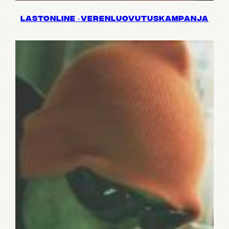
LASTON­LINE ‑VEREN­LUO­VU­TUS­KAM­PANJA