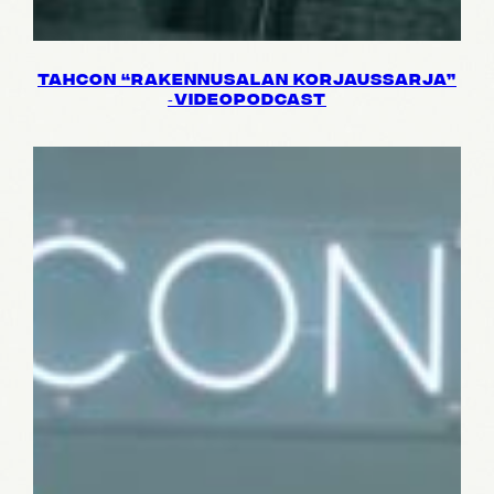
TAHCON “RAKEN­NUSA­LAN KORJAUS­SARJA”
‑VIDEO­PODCAST