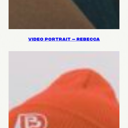
VIDEO PORT­RAIT — REBECCA