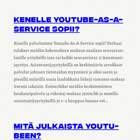
KENELLE YOUTUBE-AS-A-
SERVICE SOPII?
Kenelle palve­lumme Youtube-As-A-Service sopii? Parhaat
tulok­set meidän koke­muk­sen mukaan saadaan seuraa­van­
lai­sille yrityk­sille (osa tai kaikki seuraa­vista): 1) Asian­tun­ti­
jay­ri­tys. Asian­tun­ti­jay­ri­tyk­sillä on keski­mää­rin arvok­kaat
palve­lut johtuen tieto­tai­don myyn­nistä ja siksi usein jo
pienillä määrillä uusia laaduk­kaita liidejä tuotanto maksaa
itsensä takai­sin. Esimer­kiksi meidän keskim­mäi­nen
kuukausi­pal­velu (4 videota) maksaa 3500€/kk ja monilla
asian­tun­ti­jay­ri­tyk­sillä jo 1–2 kaup­paa kuussa voi…
MITÄ JULKAISTA YOUTU­
BEEN?