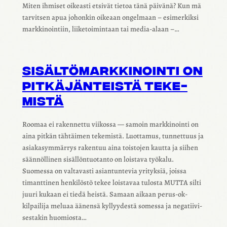
Miten ihmi­set oikeasti etsi­vät tietoa tänä päivänä? Kun mä
tarvit­sen apua johon­kin oike­aan ongel­maan – esimer­kiksi
mark­ki­noin­tiin, liike­toi­min­taan tai media‑alaan –…
SISÄL­TÖ­MARK­KI­NOINTI ON
PITKÄ­JÄN­TEISTÄ TEKE­
MISTÄ
Roomaa ei raken­nettu viikossa — samoin mark­ki­nointi on
aina pitkän tähtäi­men teke­mistä. Luot­ta­mus, tunnet­tuus ja
asia­kas­ym­mär­rys raken­tuu aina tois­to­jen kautta ja siihen
sään­nöl­li­nen sisäl­lön­tuo­tanto on lois­tava työkalu.
Suomessa on valta­vasti asian­tun­te­via yrityk­siä, joissa
timant­ti­nen henki­löstö tekee lois­ta­vaa tulosta MUTTA silti
juuri kukaan ei tiedä heistä. Samaan aikaan perus-ok-
kilpai­lija meluaa äänensä kyllyy­destä somessa ja nega­tii­vi­
ses­ta­kin huomiosta…