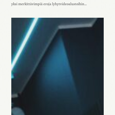
yksi merkit­tä­vim­piä eroja lyhyt­vi­deoa­lus­toi­hin…