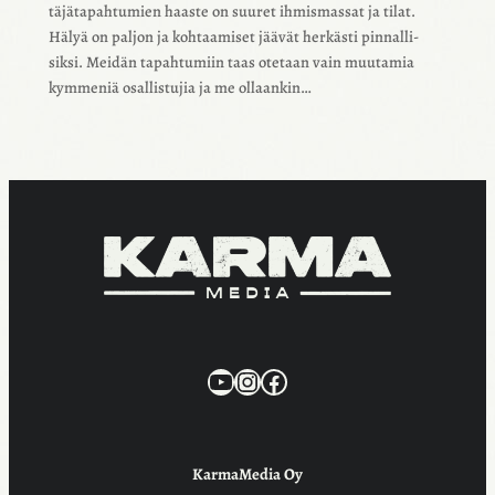
tä­jä­ta­pah­tu­mien haaste on suuret ihmis­mas­sat ja tilat.
Hälyä on paljon ja kohtaa­mi­set jäävät herkästi pinnal­li­
siksi. Meidän tapah­tu­miin taas otetaan vain muuta­mia
kymme­niä osal­lis­tu­jia ja me ollaan­kin…
KarmaMedia YouTube
Instagram
Facebook
KarmaMedia Oy