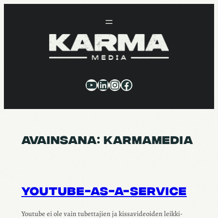
Siirry
sisältöön
YouTube
LinkedIn
Instagram
Facebook
AVAINSANA:
KARMAMEDIA
YOUTUBE-AS-A-SERVICE
Youtube ei ole vain tubet­ta­jien ja kissa­vi­deoi­den leik­ki­