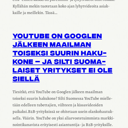
Kyllä­hän mekin tuote­taan koko ajan lyhyt­vi­deoita asiak­
kaille ja meil­le­kin. Tässä…
YOUTUBE ON GOOGLEN
JÄLKEEN MAAIL­MAN
TOISEKSI SUURIN HAKU­
KONE – JA SILTI SUOMA­
LAI­SET YRITYK­SET EI OLE
SIELLÄ
Tiesitkö, että YouTube on Googlen jälkeen maail­man
toiseksi suurin haku­kone? Silti Suomessa YouTube miel­le­
tään edel­leen tubet­ta­jien, viih­teen ja kissa­vi­deoi­den
paikaksi.B2B‑yrityksissä se ohite­taan usein olan­ko­hau­tuk­
sella. Väärin. YouTube on yksi aliar­vos­te­tuim­mista mark­ki­
noin­ti­ka­na­vista erityi­sesti asiantuntija‑ ja B2B‑yrityksille.