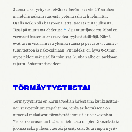
Suoma­lai­set yrityk­set eivät ole herän­neet vielä Youtu­ben
mahdol­li­suuk­siin suuresta poten­ti­aa­lista huoli­matta.
Osalla voikin olla haas­teena, ettei tiedetä mitä julkaista.
Tässäpä muutama ehdo­tus:
Asian­tun­ti­ja­vi­deot: Moni on
varmasti katso­nut opetus­vi­deo-tyyli­siä sisäl­töjä. Nämä
ovat usein visu­aa­li­sesti yksin­ker­tai­sia ja perus­tu­vat annet­
tuun tietoon ja näkö­kul­maan. Pituu­deksi on hyvä 5–15min,
myös pidem­mät sisäl­löt toimi­vat, kunhan aihe on tark­kaan
rajattu. Asian­tun­ti­ja­vi­deot…
TÖRMÄY­TYS­TIIS­TAI
Törmäy­tys­tiis­tai on Karma­Me­dian järjes­tämä kuukausit­tai­
nen verkos­toi­tu­mis­ta­pah­tuma, jonka tarkoi­tuk­sena on
nimensä mukai­sesti törmäyt­tää ihmi­siä eri verkos­toista.
Ylei­sen seurus­te­lun lisäksi ohjel­massa on pientä snack­sia ja
juomaa sekä puheen­vuo­roja ja esityk­siä. Suurem­pien yrit­