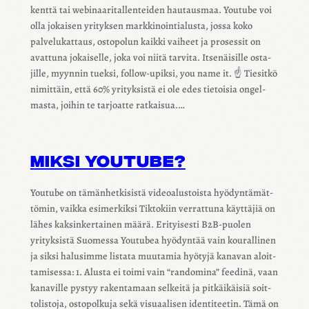
kenttä tai webi­naa­ri­tal­len­tei­den hautaus­maa. Youtube voi
olla jokai­sen yrityk­sen mark­ki­noin­tia­lusta, jossa koko
palve­lu­kat­taus, osto­po­lun kaikki vaiheet ja proses­sit on
avat­tuna jokai­selle, joka voi niitä tarvita. Itse­näi­sille osta­
jille, myyn­nin tueksi, follow-upiksi, you name it. ☝️ Tiesitkö
nimit­täin, että 60% yrityk­sistä ei ole edes tietoi­sia ongel­
masta, joihin te tarjoatte ratkai­sua.…
MIKSI YOUTUBE?
Youtube on tämän­het­ki­sistä videoa­lus­toista hyödyn­tä­mät­
tö­min, vaikka esimer­kiksi Tikto­kiin verrat­tuna käyt­tä­jiä on
lähes kaksin­ker­tai­nen määrä. Erityi­sesti B2B-puolen
yrityk­sistä Suomessa Youtu­bea hyödyn­tää vain koural­li­nen
ja siksi halusimme listata muuta­mia hyötyjä kana­van aloit­
ta­mi­sessa: 1. Alusta ei toimi vain “rando­mina” feedinä, vaan
kana­ville pystyy raken­ta­maan selkeitä ja pitkäi­käi­siä soit­
to­lis­toja, osto­pol­kuja sekä visu­aa­li­sen iden­ti­tee­tin. Tämä on