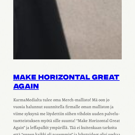
MAKE HORIZON­TAL GREAT
AGAIN
Karma­Me­dialta tulee oma Merch-mallisto! Mä oon jo
vuosia halun­nut suun­ni­tella firmalle oman mallis­ton ja
viime syksynä me löydet­tiin siihen vihdoin uuden palve­lu­
tuot­teis­tuk­sen myötä sille suunta! “Make Horizon­tal Great
Again” ja leffa­pal­kit ympä­rillä. Tää ei kuiten­kaan tarkoita
että “ennen kaikki oli parem­min” ja lyhyt­vi­deot olisi roskaa.