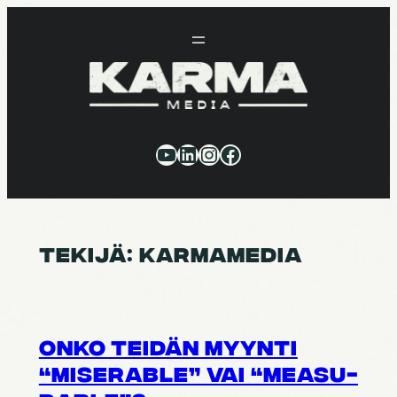
Siirry
sisältöön
YouTube
LinkedIn
Instagram
Facebook
TEKIJÄ:
KARMAMEDIA
ONKO TEIDÄN MYYNTI
“MISE­RABLE” VAI “MEASU­