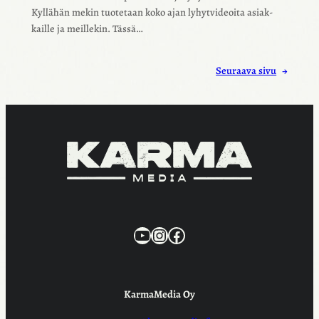
Kyllä­hän mekin tuote­taan koko ajan lyhyt­vi­deoita asiak­
kaille ja meil­le­kin. Tässä…
Seuraava sivu
→
KarmaMedia YouTube
Instagram
Facebook
KarmaMedia Oy