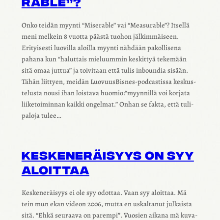
RABLE”?
Onko teidän myynti “Mise­rable” vai “Measu­rable”? Itsellä
meni melkein 8 vuotta päästä tuohon jälkim­mäi­seen.
Erityi­sesti luovilla aloilla myynti nähdään pakol­li­sena
pahana kun “halut­tais mieluum­min keskit­tyä teke­mään
sitä omaa juttua” ja toivi­taan että tulis inboun­dia sisään.
Tähän liit­tyen, meidän Luovuus­Bis­nes-podcas­tissa keskus­
te­lusta nousi ihan lois­tava huomio:“myynnillä voi korjata
liike­toi­min­nan kaikki ongel­mat.” Onhan se fakta, että tuli­
pa­loja tulee…
KESKE­NE­RÄI­SYYS ON SYY
ALOIT­TAA
Keske­ne­räi­syys ei ole syy odot­taa. Vaan syy aloit­taa. Mä
tein mun ekan videon 2006, mutta en uskal­ta­nut julkaista
sitä. “Ehkä seuraava on parempi”. Vuosien aikana mä kuva­