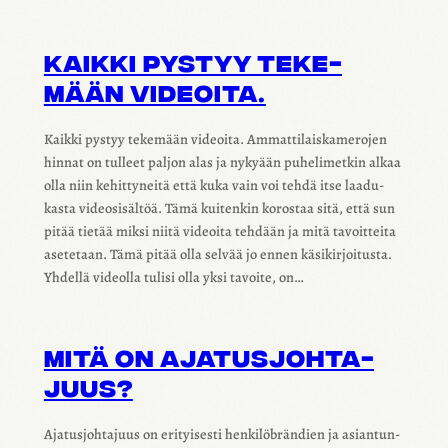
KAIKKI PYSTYY TEKE­
MÄÄN VIDEOITA.
Kaikki pystyy teke­mään videoita. Ammat­ti­lais­ka­me­ro­jen
hinnat on tulleet paljon alas ja nyky­ään puhe­li­met­kin alkaa
olla niin kehit­ty­neitä että kuka vain voi tehdä itse laadu­
kasta video­si­säl­töä. Tämä kuiten­kin koros­taa sitä, että sun
pitää tietää miksi niitä videoita tehdään ja mitä tavoit­teita
asete­taan. Tämä pitää olla selvää jo ennen käsi­kir­joi­tusta.
Yhdellä videolla tulisi olla yksi tavoite, on…
MITÄ ON AJATUS­JOH­TA­
JUUS?
Ajatus­joh­ta­juus on erityi­sesti henki­löbrän­dien ja asian­tun­