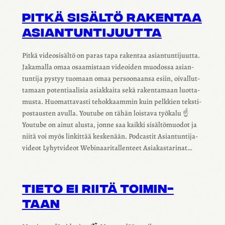
PITKÄ SISÄLTÖ RAKEN­TAA
ASIAN­TUN­TI­JUUTTA
Pitkä video­si­sältö on paras tapa raken­taa asian­tun­ti­juutta.
Jaka­malla omaa osaa­mis­taan videoi­den muodossa asian­
tun­tija pystyy tuomaan omaa persoo­naansa esiin, oival­lut­
ta­maan poten­ti­aa­li­sia asiak­kaita sekä raken­ta­maan luot­ta­
musta. Huomat­ta­vasti tehok­kaam­min kuin pelk­kien teks­ti­
pos­taus­ten avulla. Youtube on tähän lois­tava työkalu ☝️
Youtube on ainut alusta, jonne saa kaikki sisäl­tö­muo­dot ja
niitä voi myös linkit­tää keske­nään. Podcas­tit Asian­tun­ti­ja­
vi­deot Lyhyt­vi­deot Webi­naa­ri­tal­len­teet Asia­kas­ta­ri­nat…
TIETO EI RIITÄ TOIMIN­
TAAN