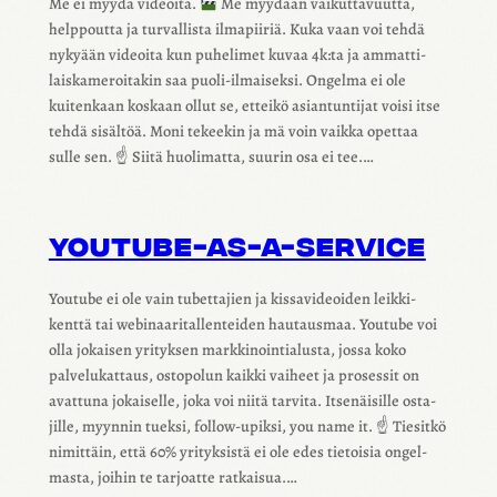
Me ei myydä videoita.
Me myydään vaikut­ta­vuutta,
help­poutta ja turval­lista ilma­pii­riä. Kuka vaan voi tehdä
nyky­ään videoita kun puhe­li­met kuvaa 4k:ta ja ammat­ti­
lais­ka­me­roi­ta­kin saa puoli-ilmai­seksi. Ongelma ei ole
kuiten­kaan koskaan ollut se, etteikö asian­tun­ti­jat voisi itse
tehdä sisäl­töä. Moni tekee­kin ja mä voin vaikka opet­taa
sulle sen. ☝
Siitä huoli­matta, suurin osa ei tee.…
YOUTUBE-AS-A-SERVICE
Youtube ei ole vain tubet­ta­jien ja kissa­vi­deoi­den leik­ki­
kenttä tai webi­naa­ri­tal­len­tei­den hautaus­maa. Youtube voi
olla jokai­sen yrityk­sen mark­ki­noin­tia­lusta, jossa koko
palve­lu­kat­taus, osto­po­lun kaikki vaiheet ja proses­sit on
avat­tuna jokai­selle, joka voi niitä tarvita. Itse­näi­sille osta­
jille, myyn­nin tueksi, follow-upiksi, you name it. ☝️ Tiesitkö
nimit­täin, että 60% yrityk­sistä ei ole edes tietoi­sia ongel­
masta, joihin te tarjoatte ratkai­sua.…