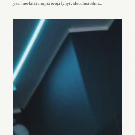
yksi merkit­tä­vim­piä eroja lyhyt­vi­deoa­lus­toi­hin…