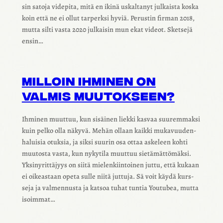
sin satoja vide­pita, mitä en ikinä uskal­ta­nyt julkaista koska
koin että ne ei ollut tarperksi hyviä. Perus­tin firman 2018,
mutta silti vasta 2020 julkai­sin mun ekat videot. Sket­sejä
ensin…
MILLOIN IHMI­NEN ON
VALMIS MUUTOK­SEEN?
Ihmi­nen muut­tuu, kun sisäi­nen liekki kasvaa suurem­maksi
kuin pelko olla näkyvä. Mehän ollaan kaikki muka­vuu­den­
ha­lui­sia otuk­sia, ja siksi suurin osa ottaa aske­leen kohti
muutosta vasta, kun nyky­tila muut­tuu sietä­mät­tö­mäksi.
Yksi­ny­rit­tä­jyys on siitä mielen­kiin­toi­nen juttu, että kukaan
ei oikeas­taan opeta sulle niitä juttuja. Sä voit käydä kurs­
seja ja valmen­nusta ja katsoa tuhat tuntia Youtu­bea, mutta
isoim­mat…