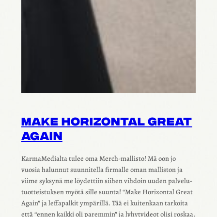
MAKE HORIZON­TAL GREAT
AGAIN
Karma­Me­dialta tulee oma Merch-mallisto! Mä oon jo
vuosia halun­nut suun­ni­tella firmalle oman mallis­ton ja
viime syksynä me löydet­tiin siihen vihdoin uuden palve­lu­
tuot­teis­tuk­sen myötä sille suunta! “Make Horizon­tal Great
Again” ja leffa­pal­kit ympä­rillä. Tää ei kuiten­kaan tarkoita
että “ennen kaikki oli parem­min” ja lyhyt­vi­deot olisi roskaa.