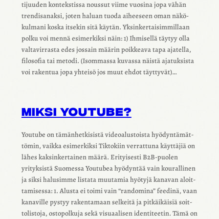
ti­juu­den konteks­tissa nous­sut viime vuosina jopa vähän
tren­di­sa­naksi, joten haluan tuoda aihee­seen oman näkö­
kul­mani koska itse­kin sitä käytän. Yksin­ker­tai­sim­mil­laan
polku voi mennä esimer­kiksi näin: 1) Ihmi­sellä täytyy olla
valta­vir­rasta edes jossain määrin poik­keava tapa ajatella,
filo­so­fia tai metodi. (Isom­massa kuvassa näistä ajatuk­sista
voi raken­tua jopa yhteisö jos muut ehdot täyt­ty­vät)…
MIKSI YOUTUBE?
Youtube on tämän­het­ki­sistä videoa­lus­toista hyödyn­tä­mät­
tö­min, vaikka esimer­kiksi Tikto­kiin verrat­tuna käyt­tä­jiä on
lähes kaksin­ker­tai­nen määrä. Erityi­sesti B2B-puolen
yrityk­sistä Suomessa Youtu­bea hyödyn­tää vain koural­li­nen
ja siksi halusimme listata muuta­mia hyötyjä kana­van aloit­
ta­mi­sessa: 1. Alusta ei toimi vain “rando­mina” feedinä, vaan
kana­ville pystyy raken­ta­maan selkeitä ja pitkäi­käi­siä soit­
to­lis­toja, osto­pol­kuja sekä visu­aa­li­sen iden­ti­tee­tin. Tämä on